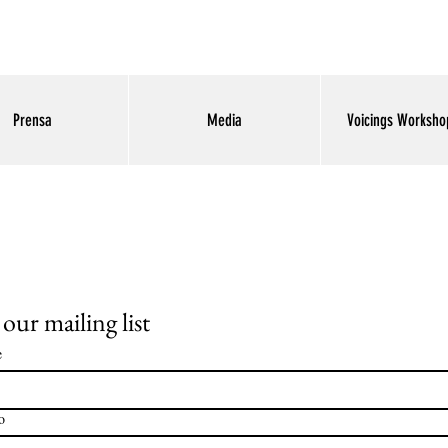
Prensa
Media
Voicings Workshop
 our mailing list
e
o