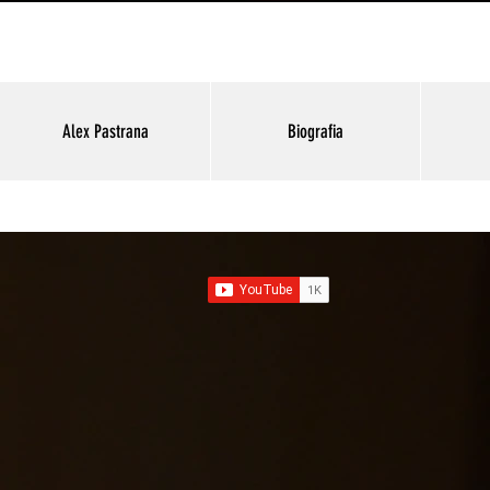
Alex Pastrana
Biografia